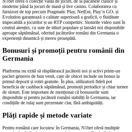
N1bet oferă o colecție vastă de jocuri, de la păcănele clasice și
moderne până la jocuri de masă și live casino. Colaborarea cu
furnizori de top precum Pragmatic Play, NetEnt, Play’n GO, și
Evolution garantează o calitate superioară a graficii, o fluiditate
impecabilă a jocurilor și un RTP competitiv. Sloturile video sunt în
centrul atenției, cu sute de titluri populare și lansări noi disponibile
aproape săptămânal, oferind jucătorilor români din Germania o
experiență dinamică și mereu proaspătă.
Bonusuri și promoții pentru românii din
Germania
Platforma nu ezită să răsplătească jucătorii noi și activi printr-un
pachet generos de bun venit, care de obicei include un bonus la
primul depozit și rotiri gratuite. În plus, utilizatorii fideli pot
beneficia de cashback săptămânal, promoții periodice și chiar turnee
de sloturi. Este important de menționat că bonusurile sunt
disponibile și pentru jucătorii români stabiliți în Germania, iar
condițiile de rulaj sunt prezentate clar, fără ambiguități.
Plăți rapide și metode variate
Pentru românii care locuiesc în Germania, N1bet oferă multiple