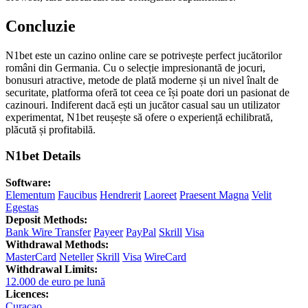
Concluzie
N1bet este un cazino online care se potrivește perfect jucătorilor
români din Germania. Cu o selecție impresionantă de jocuri,
bonusuri atractive, metode de plată moderne și un nivel înalt de
securitate, platforma oferă tot ceea ce își poate dori un pasionat de
cazinouri. Indiferent dacă ești un jucător casual sau un utilizator
experimentat, N1bet reușește să ofere o experiență echilibrată,
plăcută și profitabilă.
N1bet Details
Software:
Elementum
Faucibus
Hendrerit
Laoreet
Praesent Magna
Velit
Egestas
Deposit Methods:
Bank Wire Transfer
Payeer
PayPal
Skrill
Visa
Withdrawal Methods:
MasterCard
Neteller
Skrill
Visa
WireCard
Withdrawal Limits:
12.000 de euro pe lună
Licences:
Curacao