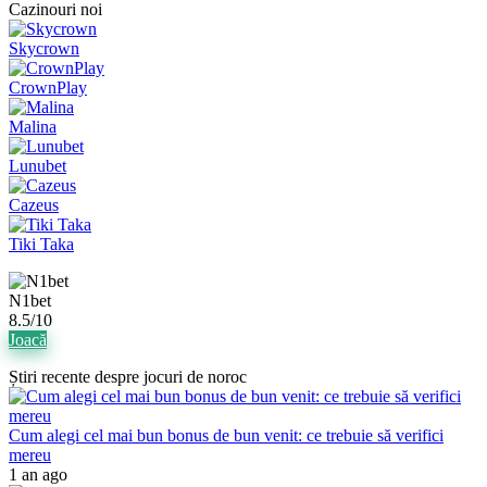
Cazinouri noi
Skycrown
CrownPlay
Malina
Lunubet
Cazeus
Tiki Taka
N1bet
8.5/10
Joacă
Știri recente despre jocuri de noroc
Cum alegi cel mai bun bonus de bun venit: ce trebuie să verifici
mereu
1 an ago