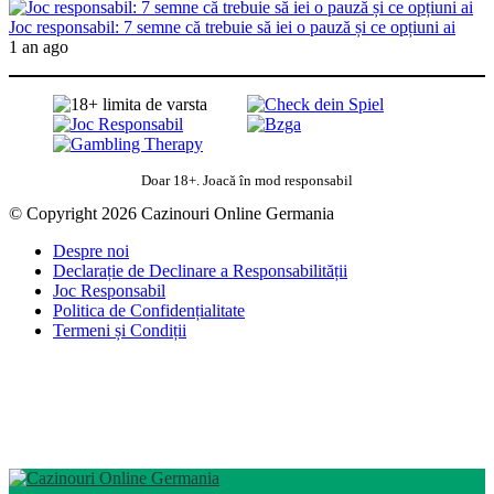
Joc responsabil: 7 semne că trebuie să iei o pauză și ce opțiuni ai
1 an ago
Doar 18+. Joacă în mod responsabil
© Copyright 2026 Cazinouri Online Germania
Despre noi
Declarație de Declinare a Responsabilității
Joc Responsabil
Politica de Confidențialitate
Termeni și Condiții