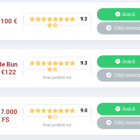
Joacă
9.3
 100 €
Citiți recenz
Joacă
9.3
de Bun
a €122
Citiți recenz
Doar jucători noi
Joacă
9.0
 7.000
 FS
Citiți recenz
Doar jucători noi