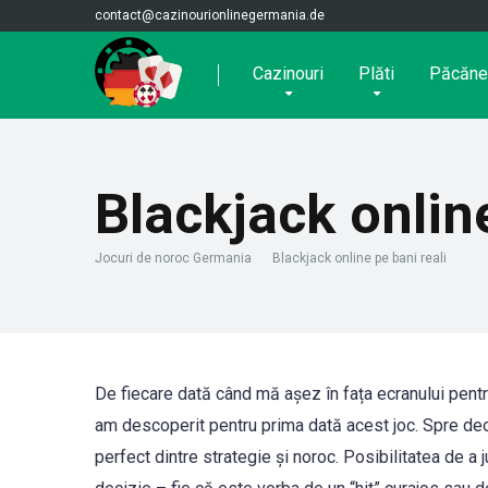
contact@cazinourionlinegermania.de
Cazinouri
Plăti
Păcăne
Blackjack online
Jocuri de noroc Germania
Blackjack online pe bani reali
De fiecare dată când mă așez în fața ecranului pent
am descoperit pentru prima dată acest joc. Spre deos
perfect dintre strategie și noroc. Posibilitatea de a