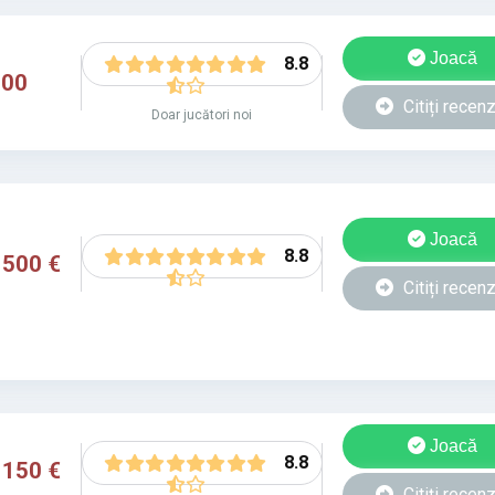
Joacă
8.8
300
Citiți recenz
Doar jucători noi
Joacă
8.8
 500 €
Citiți recenz
Joacă
8.8
 150 €
Citiți recenz