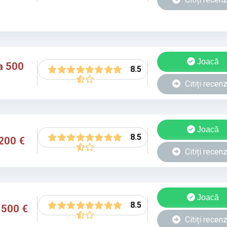
Joacă
a 500
8.5
Citiți recenz
Joacă
8.5
200 €
Citiți recenz
Joacă
8.5
 500 €
Citiți recenz