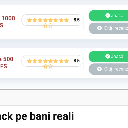
Joacă
a 1000
8.5
FS
Citiți recenz
Joacă
a 500
8.5
0FS
Citiți recenz
ck pe bani reali