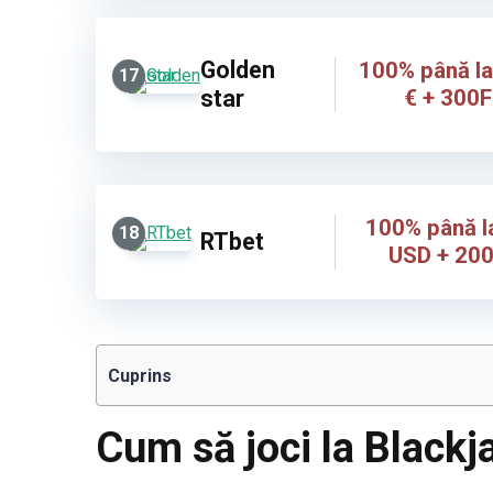
Golden
100% până l
17
star
€ + 300
100% până l
18
RTbet
USD + 20
Cuprins
Cum să joci la Blackja