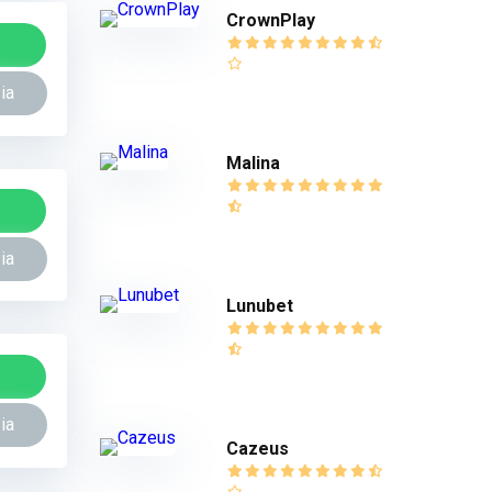
CrownPlay
ia
Malina
ia
Lunubet
ia
Cazeus