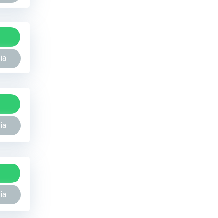
ia
ia
ia