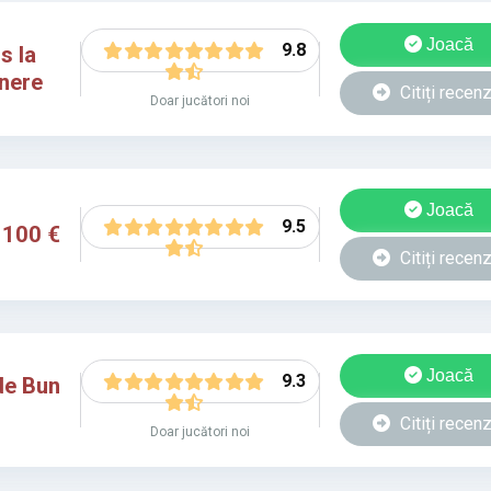
Joacă
9.8
s la
nere
Citiți recenz
Doar jucători noi
Joacă
9.5
 100 €
Citiți recenz
Joacă
9.3
de Bun
Citiți recenz
Doar jucători noi