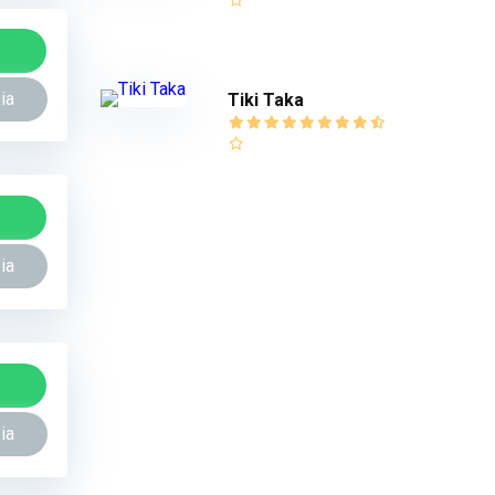
ia
Tiki Taka
ia
ia