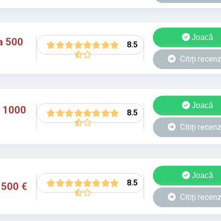
Joacă
a 500
8.5
Citiți recenz
Joacă
a 1000
8.5
Citiți recenz
Joacă
8.5
 500 €
Citiți recenz