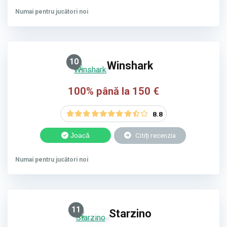
Numai pentru jucători noi
10
Winshark
100% până la 150 €
8.8
Joacă
Citiți recenzia
Numai pentru jucători noi
11
Starzino