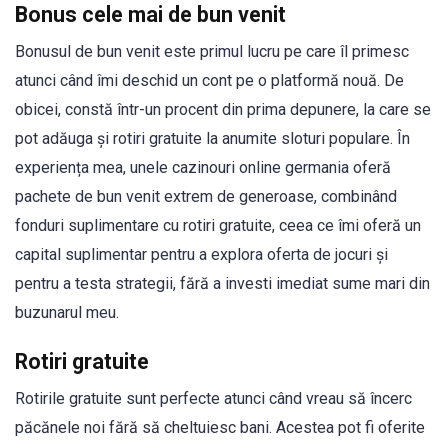
Bonus cele mai de bun venit
Bonusul de bun venit este primul lucru pe care îl primesc
atunci când îmi deschid un cont pe o platformă nouă. De
obicei, constă într-un procent din prima depunere, la care se
pot adăuga și rotiri gratuite la anumite sloturi populare. În
experiența mea, unele cazinouri online germania oferă
pachete de bun venit extrem de generoase, combinând
fonduri suplimentare cu rotiri gratuite, ceea ce îmi oferă un
capital suplimentar pentru a explora oferta de jocuri și
pentru a testa strategii, fără a investi imediat sume mari din
buzunarul meu.
Rotiri gratuite
Rotirile gratuite sunt perfecte atunci când vreau să încerc
păcănele noi fără să cheltuiesc bani. Acestea pot fi oferite