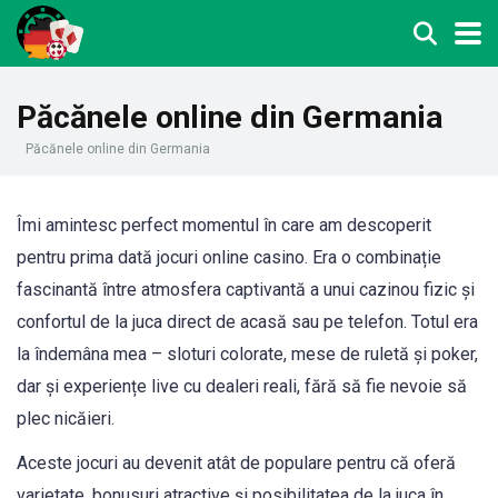
Păcănele online din Germania
Păcănele online din Germania
Îmi amintesc perfect momentul în care am descoperit
pentru prima dată jocuri online casino. Era o combinație
fascinantă între atmosfera captivantă a unui cazinou fizic și
confortul de la juca direct de acasă sau pe telefon. Totul era
la îndemâna mea – sloturi colorate, mese de ruletă și poker,
dar și experiențe live cu dealeri reali, fără să fie nevoie să
plec nicăieri.
Aceste jocuri au devenit atât de populare pentru că oferă
varietate, bonusuri atractive și posibilitatea de la juca în