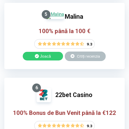
5
Malina
100% până la 100 €
9.3
Joacă
Citiți recenzia
6
22bet Casino
100% Bonus de Bun Venit până la €122
9.3