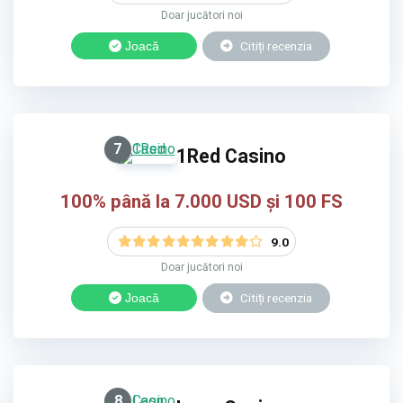
Doar jucători noi
Joacă
Citiți recenzia
7
1Red Casino
100% până la 7.000 USD și 100 FS
9.0
Doar jucători noi
Joacă
Citiți recenzia
8