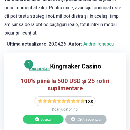
orice moment al zilei. Pentru mine, avantajul principal este
că pot testa strategii noi, mă pot distra și, în același timp,
am șansa de la obține câștiguri reale, totul într-un mediu
sigur și licențiat.
Ultima actualizare:
20.04.26
Autor:
Andrei Ionescu
1
Kingmaker Casino
100% până la 500 USD și 25 rotiri
suplimentare
10.0
Doar jucători noi
Joacă
Citiți recenzia