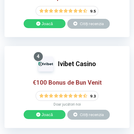
9.5
Joacă
Citiți recenzia
4
Ivibet Casino
€100 Bonus de Bun Venit
9.3
Doar jucători noi
Joacă
Citiți recenzia