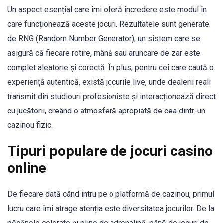
Un aspect esențial care îmi oferă încredere este modul în
care funcționează aceste jocuri. Rezultatele sunt generate
de RNG (Random Number Generator), un sistem care se
asigură că fiecare rotire, mână sau aruncare de zar este
complet aleatorie și corectă. În plus, pentru cei care caută o
experiență autentică, există jocurile live, unde dealerii reali
transmit din studiouri profesioniste și interacționează direct
cu jucătorii, creând o atmosferă apropiată de cea dintr-un
cazinou fizic.
Tipuri populare de jocuri casino
online
De fiecare dată când intru pe o platformă de cazinou, primul
lucru care îmi atrage atenția este diversitatea jocurilor. De la
păcănele colorate și pline de adrenalină, până de jocuri de