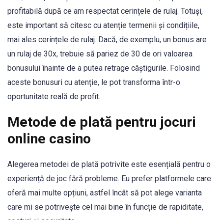
profitabilă după ce am respectat cerințele de rulaj. Totuși,
este important să citesc cu atenție termenii și condițiile,
mai ales cerințele de rulaj. Dacă, de exemplu, un bonus are
un rulaj de 30x, trebuie să pariez de 30 de ori valoarea
bonusului înainte de a putea retrage câștigurile. Folosind
aceste bonusuri cu atenție, le pot transforma într-o
oportunitate reală de profit.
Metode de plată pentru jocuri
online casino
Alegerea metodei de plată potrivite este esențială pentru o
experiență de joc fără probleme. Eu prefer platformele care
oferă mai multe opțiuni, astfel încât să pot alege varianta
care mi se potrivește cel mai bine în funcție de rapiditate,