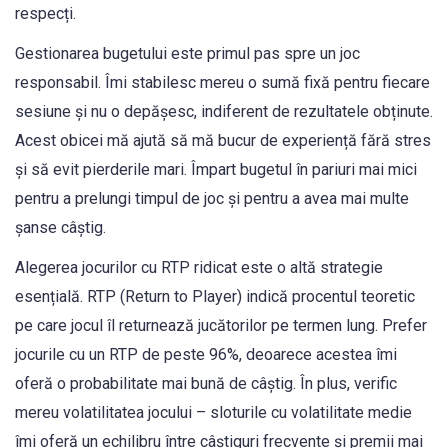
respecți.
Gestionarea bugetului este primul pas spre un joc
responsabil. Îmi stabilesc mereu o sumă fixă pentru fiecare
sesiune și nu o depășesc, indiferent de rezultatele obținute.
Acest obicei mă ajută să mă bucur de experiență fără stres
și să evit pierderile mari. Împart bugetul în pariuri mai mici
pentru a prelungi timpul de joc și pentru a avea mai multe
șanse câștig.
Alegerea jocurilor cu RTP ridicat este o altă strategie
esențială. RTP (Return to Player) indică procentul teoretic
pe care jocul îl returnează jucătorilor pe termen lung. Prefer
jocurile cu un RTP de peste 96%, deoarece acestea îmi
oferă o probabilitate mai bună de câștig. În plus, verific
mereu volatilitatea jocului – sloturile cu volatilitate medie
îmi oferă un echilibru între câștiguri frecvente și premii mai