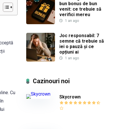
bun bonus de bun
venit: ce trebuie să
verifici mereu
1 an ago
Joc responsabil: 7
semne că trebuie să
acceptă
iei o pauză și ce
ții
opțiuni ai
1 an ago
Cazinouri noi
line. Cu
Skycrown
în
lui