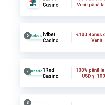
Casino
Venit până l
Ivibet
€100 Bonus 
6
Casino
Venit
1Red
100% până la
7
Casino
USD și 100
8