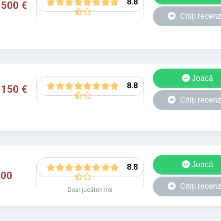
8.8
 500 €
Citiți recenz
Joacă
8.8
 150 €
Citiți recenz
Joacă
8.8
300
Citiți recenz
Doar jucători noi