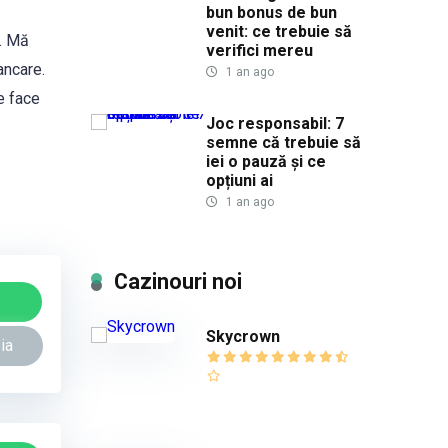
bun bonus de bun
venit: ce trebuie să
ă. Mă
verifici mereu
ancare.
1 an ago
e face
Joc responsabil: 7
semne că trebuie să
iei o pauză și ce
opțiuni ai
1 an ago
Cazinouri noi
Skycrown
ia