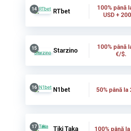
100% până l
14
RTbet
USD + 20
100% până l
15
Starzino
€/$.
16
N1bet
50% până la 
17
Tiki Taka
100% până la