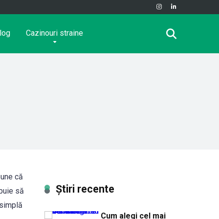
log
Cazinouri straine
pune că
Știri recente
ebuie să
 simplă
Cum alegi cel mai