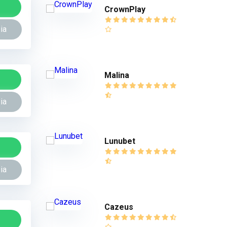
CrownPlay
ia
Malina
ia
Lunubet
ia
Cazeus