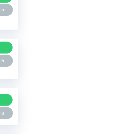
ia
ia
ia