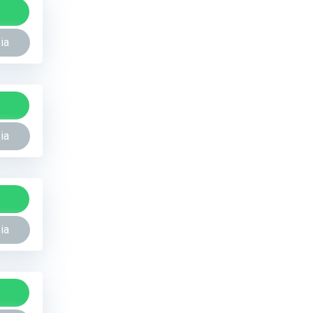
ia
ia
ia