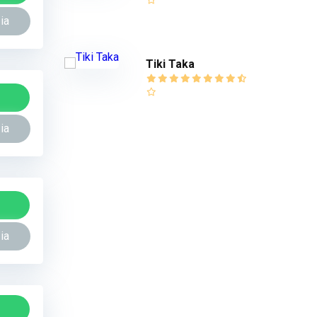
ia
Tiki Taka
ia
ia