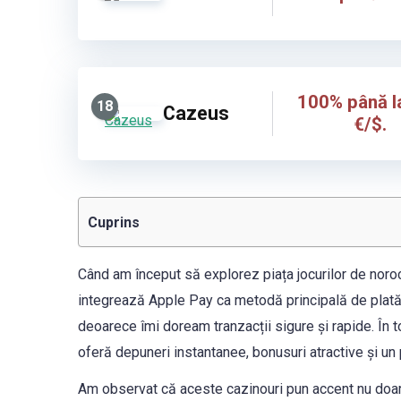
100% până l
18
Cazeus
€/$.
Cuprins
Când am început să explorez piața jocurilor de noro
integrează Apple Pay ca metodă principală de plată.
deoarece îmi doream tranzacții sigure și rapide. În 
oferă depuneri instantanee, bonusuri atractive și un 
Am observat că aceste cazinouri pun accent nu doar p