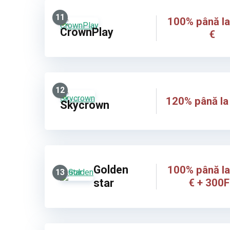
11
100% până l
CrownPlay
€
12
120% până la
Skycrown
Golden
100% până l
13
star
€ + 300