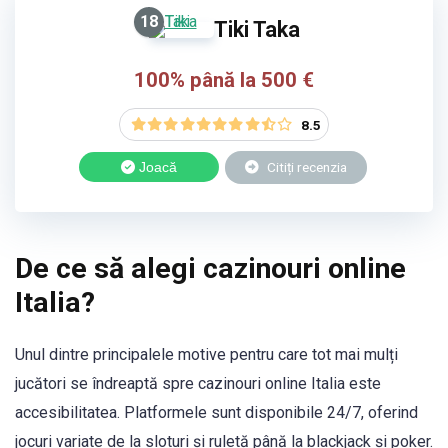
18
Tiki Taka
100% până la 500 €
8.5
Joacă
Citiți recenzia
De ce să alegi cazinouri online
Italia?
Unul dintre principalele motive pentru care tot mai mulți
jucători se îndreaptă spre cazinouri online Italia este
accesibilitatea. Platformele sunt disponibile 24/7, oferind
jocuri variate de la sloturi și ruletă până la blackjack și poker.