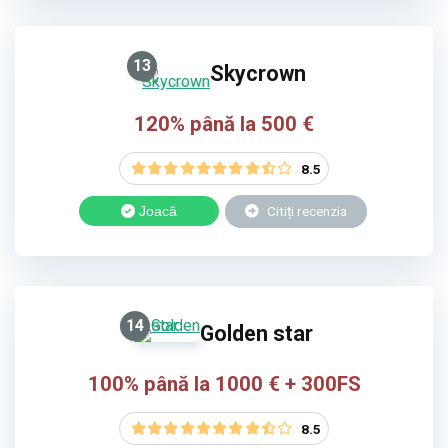
13
Skycrown
120% până la 500 €
8.5
Joacă
Citiți recenzia
14
Golden star
100% până la 1000 € + 300FS
8.5