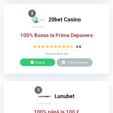
2
20bet Casino
100% Bonus la Prima Depunere
9.8
Doar jucători noi
Joacă
Citiți recenzia
3
Lunubet
100% până la 100 €