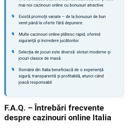
mai noi cazinouri online cu bonusuri atractive.
Există promoții variate – de la bonusuri de bun
venit până la oferte fără depunere.
Multe cazinouri online plătesc rapid, oferind
siguranță și încredere jucătorilor.
Selecția de jocuri este diversă: sloturi moderne și
jocuri clasice de masă.
Românii din Italia beneficiază de o experiență
sigură, transparentă și profitabilă, atunci când
joacă responsabil.
F.A.Q. – Întrebări frecvente
despre cazinouri online Italia