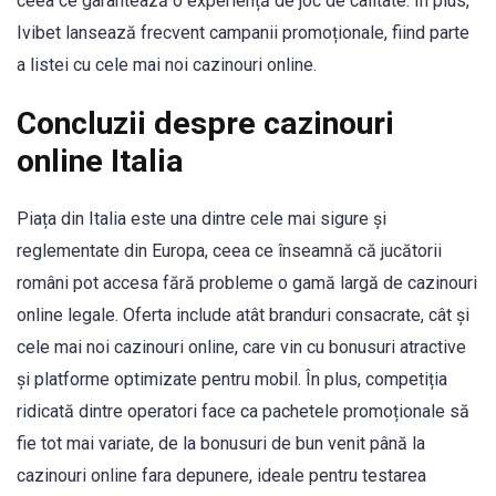
ceea ce garantează o experiență de joc de calitate. În plus,
Ivibet lansează frecvent campanii promoționale, fiind parte
a listei cu cele mai noi cazinouri online.
Concluzii despre cazinouri
online Italia
Piața din Italia este una dintre cele mai sigure și
reglementate din Europa, ceea ce înseamnă că jucătorii
români pot accesa fără probleme o gamă largă de cazinouri
online legale. Oferta include atât branduri consacrate, cât și
cele mai noi cazinouri online, care vin cu bonusuri atractive
și platforme optimizate pentru mobil. În plus, competiția
ridicată dintre operatori face ca pachetele promoționale să
fie tot mai variate, de la bonusuri de bun venit până la
cazinouri online fara depunere, ideale pentru testarea