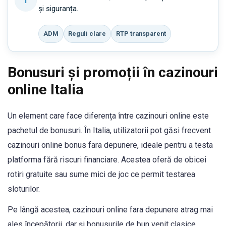
T
și siguranța.
ADM
Reguli clare
RTP transparent
Bonusuri și promoții în cazinouri
online Italia
Un element care face diferența între cazinouri online este
pachetul de bonusuri. În Italia, utilizatorii pot găsi frecvent
cazinouri online bonus fara depunere, ideale pentru a testa
platforma fără riscuri financiare. Acestea oferă de obicei
rotiri gratuite sau sume mici de joc ce permit testarea
sloturilor.
Pe lângă acestea, cazinouri online fara depunere atrag mai
ales începătorii, dar și bonusurile de bun venit clasice,