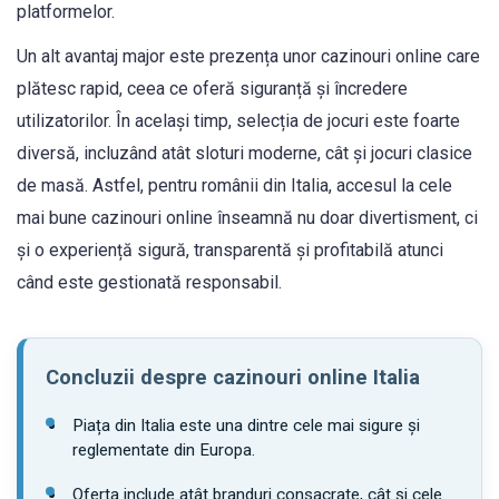
platformelor.
Un alt avantaj major este prezența unor cazinouri online care
plătesc rapid, ceea ce oferă siguranță și încredere
utilizatorilor. În același timp, selecția de jocuri este foarte
diversă, incluzând atât sloturi moderne, cât și jocuri clasice
de masă. Astfel, pentru românii din Italia, accesul la cele
mai bune cazinouri online înseamnă nu doar divertisment, ci
și o experiență sigură, transparentă și profitabilă atunci
când este gestionată responsabil.
Concluzii despre cazinouri online Italia
Piața din Italia este una dintre cele mai sigure și
reglementate din Europa.
Oferta include atât branduri consacrate, cât și cele