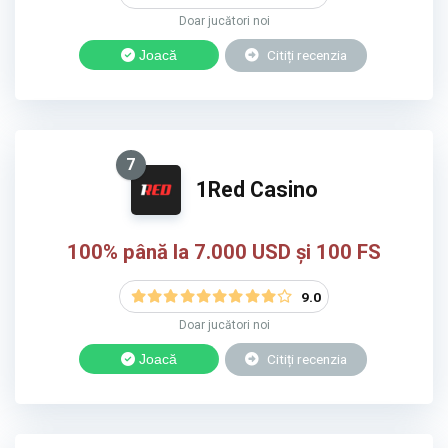
Doar jucători noi
Joacă
Citiți recenzia
7
1Red Casino
100% până la 7.000 USD și 100 FS
9.0
Doar jucători noi
Joacă
Citiți recenzia