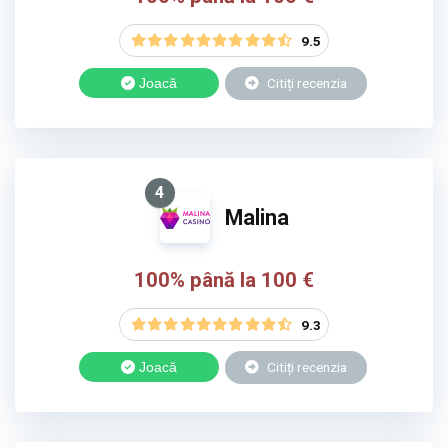
9.5
Joacă
Citiți recenzia
4
Malina
100% până la 100 €
9.3
Joacă
Citiți recenzia