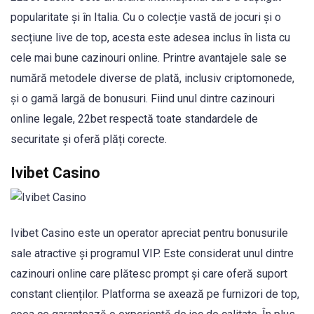
popularitate și în Italia. Cu o colecție vastă de jocuri și o
secțiune live de top, acesta este adesea inclus în lista cu
cele mai bune cazinouri online. Printre avantajele sale se
numără metodele diverse de plată, inclusiv criptomonede,
și o gamă largă de bonusuri. Fiind unul dintre cazinouri
online legale, 22bet respectă toate standardele de
securitate și oferă plăți corecte.
Ivibet Casino
Ivibet Casino este un operator apreciat pentru bonusurile
sale atractive și programul VIP. Este considerat unul dintre
cazinouri online care plătesc prompt și care oferă suport
constant clienților. Platforma se axează pe furnizori de top,