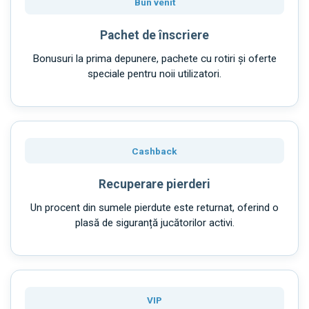
Bun venit
Pachet de înscriere
Bonusuri la prima depunere, pachete cu rotiri și oferte
speciale pentru noii utilizatori.
Cashback
Recuperare pierderi
Un procent din sumele pierdute este returnat, oferind o
plasă de siguranță jucătorilor activi.
VIP