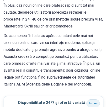
În plus, cazinouri online care plătesc rapid sunt tot mai
căutate, deoarece utilizatorii apreciază retragerile
procesate în 24–48 de ore prin metode sigure precum Visa,
Mastercard, Skrill sau chiar criptomonede.
De asemenea, în Italia au apărut constant cele mai noi
cazinouri online, care vin cu interfețe moderne, aplicații
mobile dedicate și promoții agresive pentru a atrage clienți.
Aceasta creează o competiție benefică pentru utilizatori,
care primesc oferte mai variate și mai atractive. În plus, un
avantaj real îl constituie transparența: doar cazinouri online
legale pot funcționa, fiind supravegheate de autoritatea
italiană ADM (Agenzia delle Dogane e dei Monopoli).
Disponibilitate 24/7 și ofertă variată
Acces