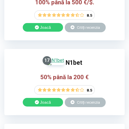
100% până la 500 €/$.
8.5
Joacă
Citiți recenzia
17
N1bet
50% până la 200 €
8.5
Joacă
Citiți recenzia