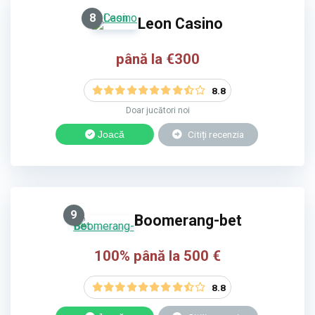
8
Leon Casino
până la €300
8.8
Doar jucători noi
Joacă
Citiți recenzia
9
Boomerang-bet
100% până la 500 €
8.8