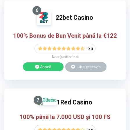
6
22bet Casino
100% Bonus de Bun Venit până la €122
9.3
Doar jucători noi
Joacă
Citiți recenzia
7
1Red Casino
100% până la 7.000 USD și 100 FS
9.0