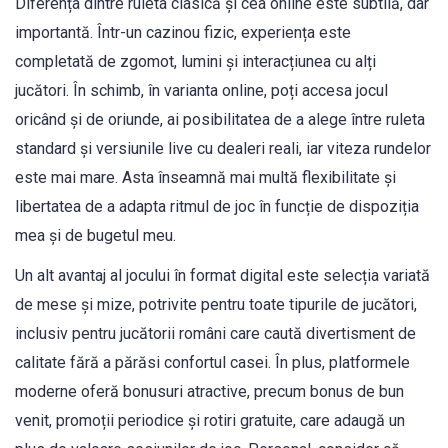
Diferența dintre ruleta clasică și cea online este subtilă, dar
importantă. Într-un cazinou fizic, experiența este
completată de zgomot, lumini și interacțiunea cu alți
jucători. În schimb, în varianta online, poți accesa jocul
oricând și de oriunde, ai posibilitatea de a alege între ruleta
standard și versiunile live cu dealeri reali, iar viteza rundelor
este mai mare. Asta înseamnă mai multă flexibilitate și
libertatea de a adapta ritmul de joc în funcție de dispoziția
mea și de bugetul meu.
Un alt avantaj al jocului în format digital este selecția variată
de mese și mize, potrivite pentru toate tipurile de jucători,
inclusiv pentru jucătorii români care caută divertisment de
calitate fără a părăsi confortul casei. În plus, platformele
moderne oferă bonusuri atractive, precum bonus de bun
venit, promoții periodice și rotiri gratuite, care adaugă un