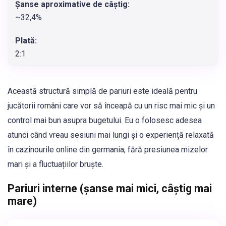
~32,4%
2:1
Această structură simplă de pariuri este ideală pentru
jucătorii români care vor să înceapă cu un risc mai mic și un
control mai bun asupra bugetului. Eu o folosesc adesea
atunci când vreau sesiuni mai lungi și o experiență relaxată
în cazinourile online din germania, fără presiunea mizelor
mari și a fluctuațiilor bruște.
Pariuri interne (șanse mai mici, câștig mai
mare)