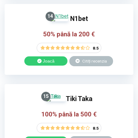
14
N1bet
50% până la 200 €
8.5
Joacă
Citiți recenzia
15
Tiki Taka
100% până la 500 €
8.5