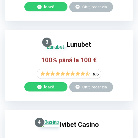
Joacă
Citiți recenzia
3
Lunubet
100% până la 100 €
9.5
Joacă
Citiți recenzia
4
Ivibet Casino