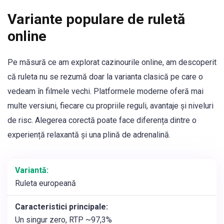
Variante populare de ruletă
online
Pe măsură ce am explorat cazinourile online, am descoperit
că ruleta nu se rezumă doar la varianta clasică pe care o
vedeam în filmele vechi. Platformele moderne oferă mai
multe versiuni, fiecare cu propriile reguli, avantaje și niveluri
de risc. Alegerea corectă poate face diferența dintre o
experiență relaxantă și una plină de adrenalină.
Ruleta europeană
Un singur zero, RTP ~97,3%