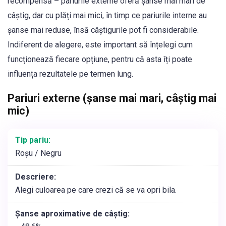
recompensă – pariurile externe oferă șanse mai mari de
câștig, dar cu plăți mai mici, în timp ce pariurile interne au
șanse mai reduse, însă câștigurile pot fi considerabile.
Indiferent de alegere, este important să înțelegi cum
funcționează fiecare opțiune, pentru că asta îți poate
influența rezultatele pe termen lung.
Pariuri externe (șanse mai mari, câștig mai
mic)
Roșu / Negru
Alegi culoarea pe care crezi că se va opri bila.