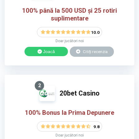
100% până la 500 USD și 25 rotiri
suplimentare
10.0
Doar jucători noi
Joacă
Citiți recenzia
2
20bet Casino
100% Bonus la Prima Depunere
9.8
Doar jucători noi