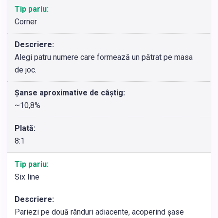
Corner
Alegi patru numere care formează un pătrat pe masa
de joc.
~10,8%
8:1
Six line
Pariezi pe două rânduri adiacente, acoperind șase