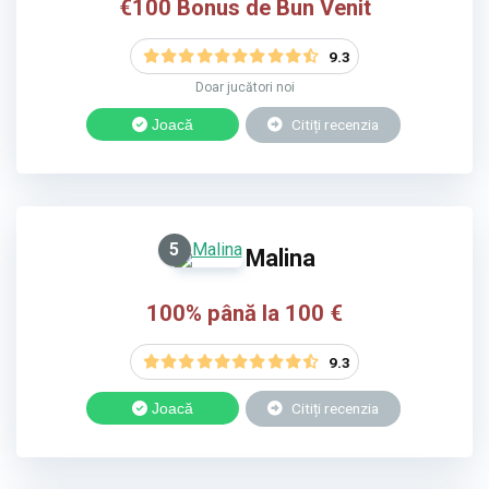
€100 Bonus de Bun Venit
9.3
Doar jucători noi
Joacă
Citiți recenzia
5
Malina
100% până la 100 €
9.3
Joacă
Citiți recenzia