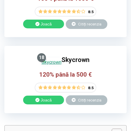
8.5
Joacă
Citiți recenzia
18
Skycrown
120% până la 500 €
8.5
Joacă
Citiți recenzia