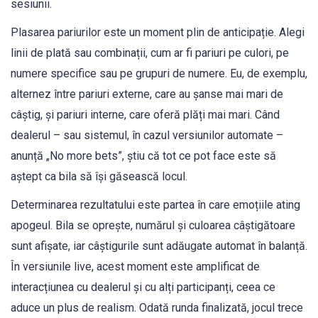
sesiunii.
Plasarea pariurilor este un moment plin de anticipație. Alegi
linii de plată sau combinații, cum ar fi pariuri pe culori, pe
numere specifice sau pe grupuri de numere. Eu, de exemplu,
alternez între pariuri externe, care au șanse mai mari de
câștig, și pariuri interne, care oferă plăți mai mari. Când
dealerul – sau sistemul, în cazul versiunilor automate –
anunță „No more bets”, știu că tot ce pot face este să
aștept ca bila să își găsească locul.
Determinarea rezultatului este partea în care emoțiile ating
apogeul. Bila se oprește, numărul și culoarea câștigătoare
sunt afișate, iar câștigurile sunt adăugate automat în balanță.
În versiunile live, acest moment este amplificat de
interacțiunea cu dealerul și cu alți participanți, ceea ce
aduce un plus de realism. Odată runda finalizată, jocul trece