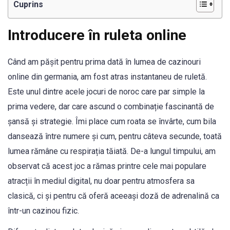
Cuprins
Introducere în ruleta online
Când am pășit pentru prima dată în lumea de cazinouri
online din germania, am fost atras instantaneu de ruletă.
Este unul dintre acele jocuri de noroc care par simple la
prima vedere, dar care ascund o combinație fascinantă de
șansă și strategie. Îmi place cum roata se învârte, cum bila
dansează între numere și cum, pentru câteva secunde, toată
lumea rămâne cu respirația tăiată. De-a lungul timpului, am
observat că acest joc a rămas printre cele mai populare
atracții în mediul digital, nu doar pentru atmosfera sa
clasică, ci și pentru că oferă aceeași doză de adrenalină ca
într-un cazinou fizic.