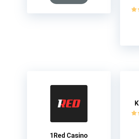
K
1Red Casino