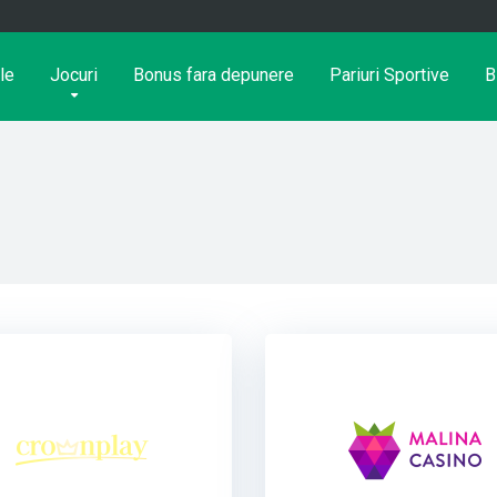
le
Jocuri
Bonus fara depunere
Pariuri Sportive
B