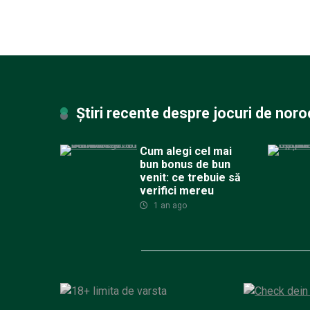
Știri recente despre jocuri de noro
Cum alegi cel mai
bun bonus de bun
venit: ce trebuie să
verifici mereu
1 an ago