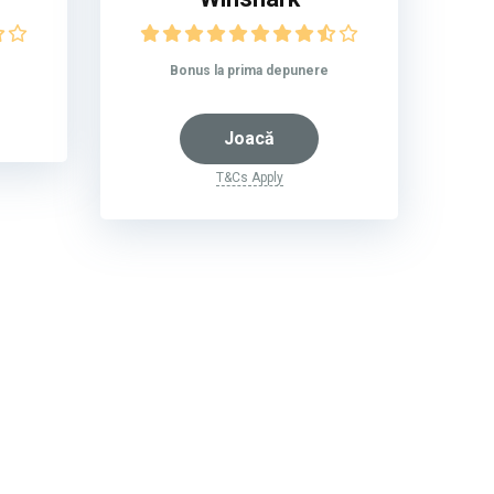
Bonus la prima depunere
Joacă
T&Cs Apply