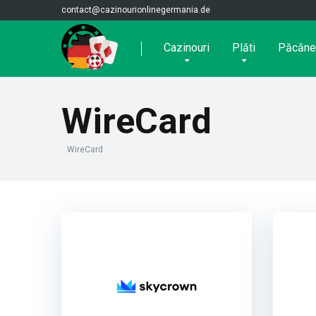
contact@cazinourionlinegermania.de
Cazinouri
Plăti
Păcăne
WireCard
WireCard