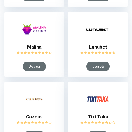
Malina
Lunubet
Joacă
Joacă
Cazeus
Tiki Taka