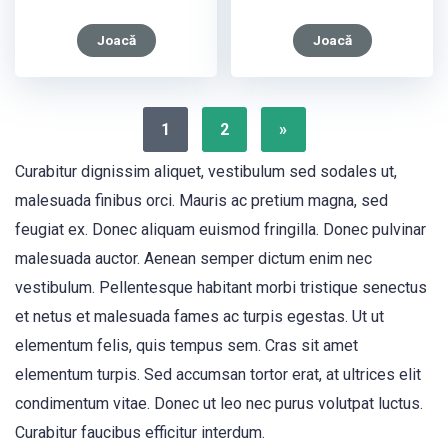
Joacă
Joacă
1
2
»
Curabitur dignissim aliquet, vestibulum sed sodales ut,
malesuada finibus orci. Mauris ac pretium magna, sed
feugiat ex. Donec aliquam euismod fringilla. Donec pulvinar
malesuada auctor. Aenean semper dictum enim nec
vestibulum. Pellentesque habitant morbi tristique senectus
et netus et malesuada fames ac turpis egestas. Ut ut
elementum felis, quis tempus sem. Cras sit amet
elementum turpis. Sed accumsan tortor erat, at ultrices elit
condimentum vitae. Donec ut leo nec purus volutpat luctus.
Curabitur faucibus efficitur interdum.