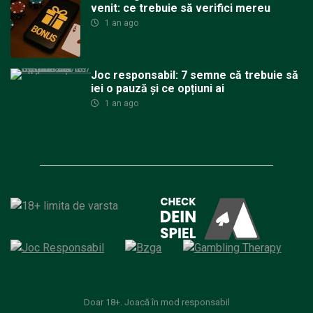
venit: ce trebuie să verifici mereu
1 an ago
Joc responsabil: 7 semne că trebuie să
iei o pauză și ce opțiuni ai
1 an ago
Doar 18+. Joacă în mod responsabil