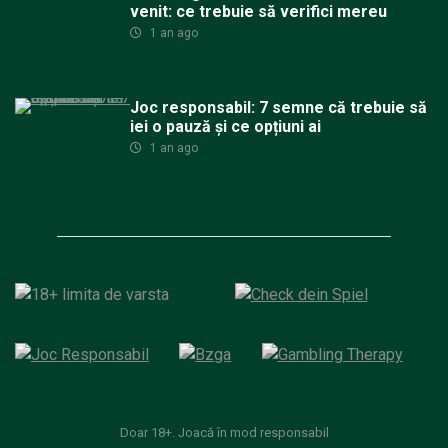
venit: ce trebuie să verifici mereu
1 an ago
Joc responsabil: 7 semne că trebuie să
iei o pauză și ce opțiuni ai
1 an ago
Doar 18+. Joacă în mod responsabil