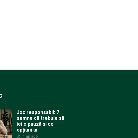
c
Joc responsabil: 7
semne că trebuie să
iei o pauză și ce
opțiuni ai
1 an ago