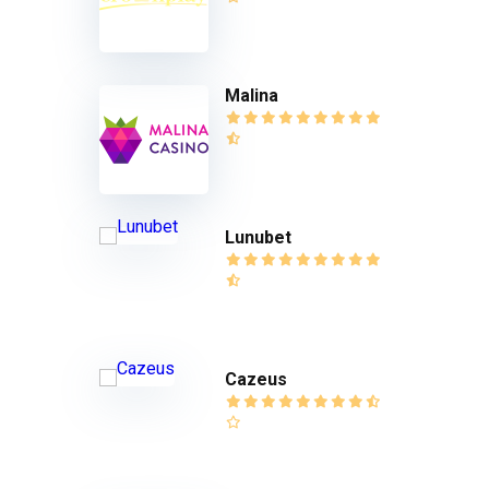
Malina
Lunubet
Cazeus