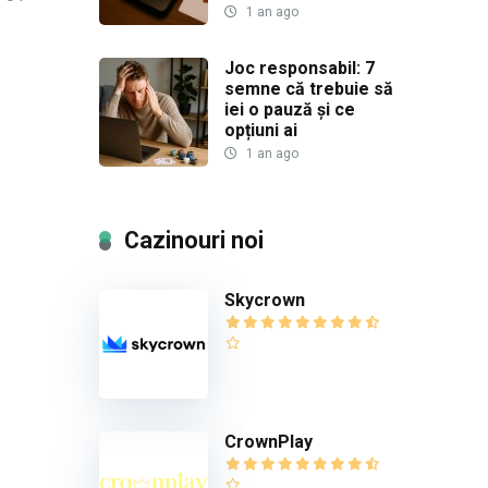
1 an ago
Joc responsabil: 7
semne că trebuie să
iei o pauză și ce
opțiuni ai
1 an ago
Cazinouri noi
Skycrown
CrownPlay