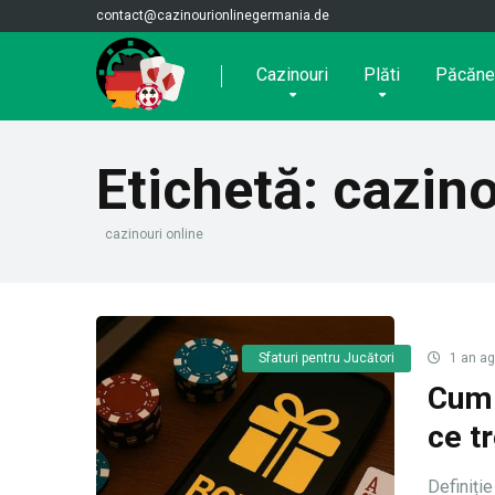
contact@cazinourionlinegermania.de
Cazinouri
Plăti
Păcăne
Etichetă:
cazino
cazinouri online
Sfaturi pentru Jucători
1 an a
Cum 
ce t
Definiți