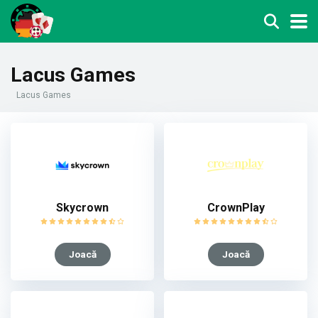
Lacus Games
Lacus Games
Skycrown
CrownPlay
Joacă
Joacă