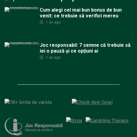
Cum alegi cel mai bun bonus de bun
venit: ce trebuie să verifici mereu
1 an ago
Joc responsabil: 7 semne că trebuie să
iei o pauză și ce opțiuni ai
1 an ago