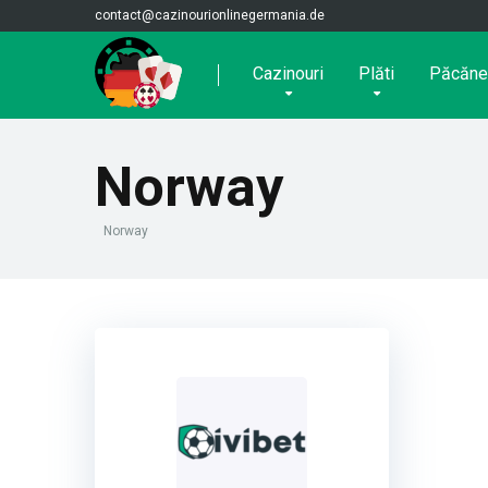
contact@cazinourionlinegermania.de
Cazinouri
Plăti
Păcăne
Norway
Norway