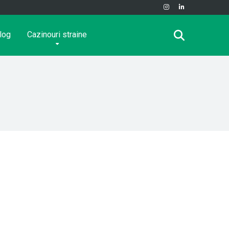
log
Cazinouri straine