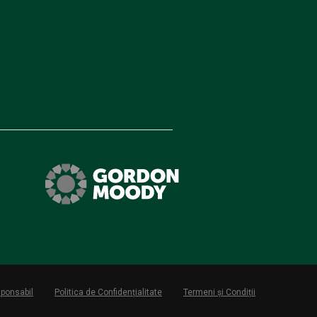
ponsabil
Politica de Confidențialitate
Termeni și Condiții