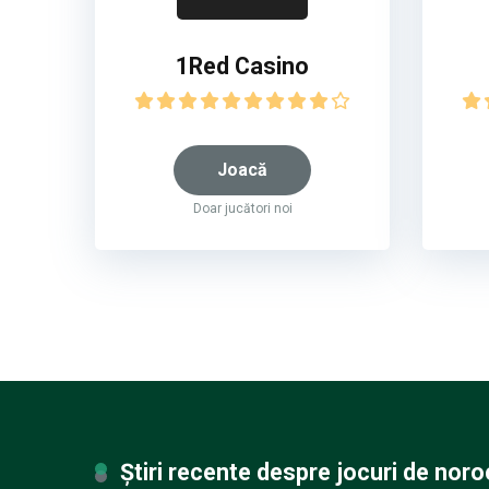
1Red Casino
Joacă
Doar jucători noi
Știri recente despre jocuri de noro