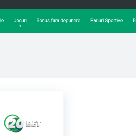
le
Jocuri
Bonus fara depunere
Pariuri Sportive
B