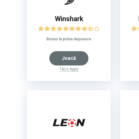
Winshark
Bonus la prima depunere
Joacă
T&Cs Apply