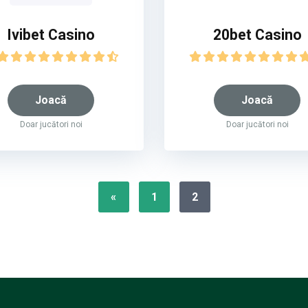
Ivibet Casino
20bet Casino
Joacă
Joacă
Doar jucători noi
Doar jucători noi
«
1
2