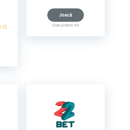
Joacă
Doar jucători noi