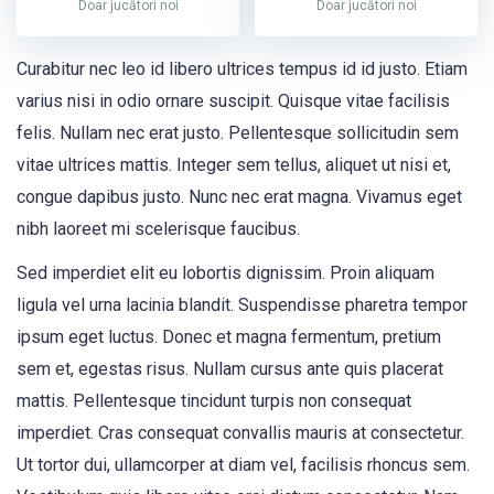
Doar jucători noi
Doar jucători noi
Curabitur nec leo id libero ultrices tempus id id justo. Etiam
varius nisi in odio ornare suscipit. Quisque vitae facilisis
felis. Nullam nec erat justo. Pellentesque sollicitudin sem
vitae ultrices mattis. Integer sem tellus, aliquet ut nisi et,
congue dapibus justo. Nunc nec erat magna. Vivamus eget
nibh laoreet mi scelerisque faucibus.
Sed imperdiet elit eu lobortis dignissim. Proin aliquam
ligula vel urna lacinia blandit. Suspendisse pharetra tempor
ipsum eget luctus. Donec et magna fermentum, pretium
sem et, egestas risus. Nullam cursus ante quis placerat
mattis. Pellentesque tincidunt turpis non consequat
imperdiet. Cras consequat convallis mauris at consectetur.
Ut tortor dui, ullamcorper at diam vel, facilisis rhoncus sem.