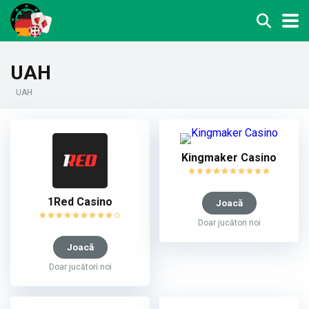
UAH
UAH
Kingmaker Casino
1Red Casino
Joacă
Doar jucători noi
Joacă
Doar jucători noi