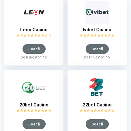
Leon Casino
Ivibet Casino
Joacă
Joacă
Doar jucători noi
Doar jucători noi
20bet Casino
22bet Casino
Joacă
Joacă