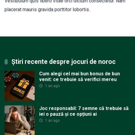
Vestibulum quis libero vitae orci dictum consectetur. Nam
placerat mauris gravida porttitor lobortis.
Știri recente despre jocuri de noroc
Cum alegi cel mai bun bonus de bun
venit: ce trebuie să verifici mereu
1 an ago
Joc responsabil: 7 semne că trebuie să
iei o pauză și ce opțiuni ai
1 an ago